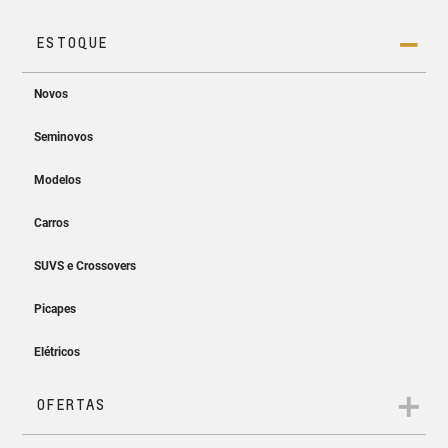
Projeção sem fio
Easy Entry & Easy Start
Projete a tela do seu smartphone no MyLink sem os cabos.
Entre, ligue e siga. Sem precisar
tirar a chave do bolso!
App myChevrolet
Controle e monitore as informações do seu Chevrolet direto
do seu celular.
Ar-condicionado
digital automático
Temperatura ideal a bordo em
todos os caminhos.